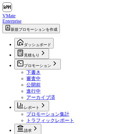
VMate
Enterprise
新規プロモーションを作成
ダッシュボード
見積もり
プロモーション
下書き
審査中
公開前
進行中
アーカイブ済
レポート
プロモーション集計
トラフィックレポート
請求